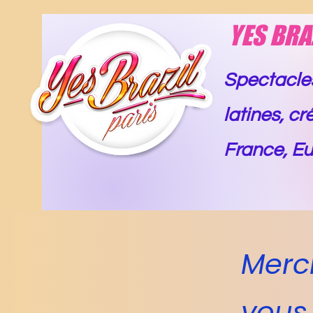
YES BRA
Spectacles
latines, c
France, Eu
Merc
vous 