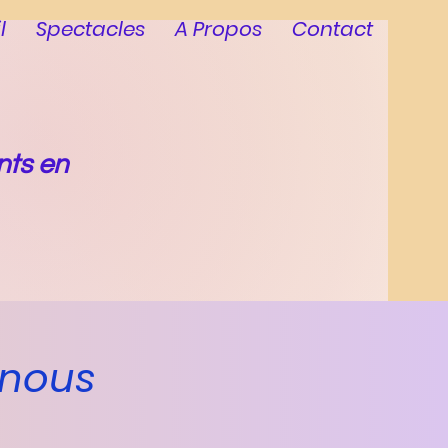
l
Spectacles
A Propos
Contact
nts en
 nous