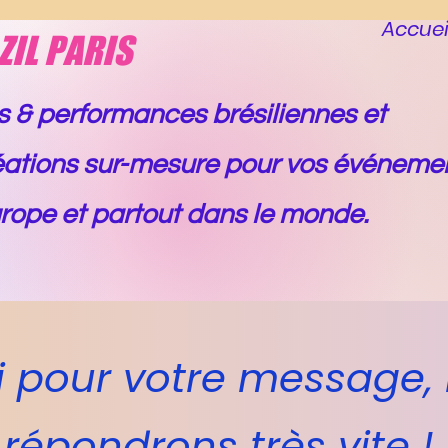
Accuei
ZIL PARIS
 & performances brésiliennes et
réations sur-mesure
pour vos événeme
rope et partout dans le monde.
i pour votre message,
répondrons très vite !