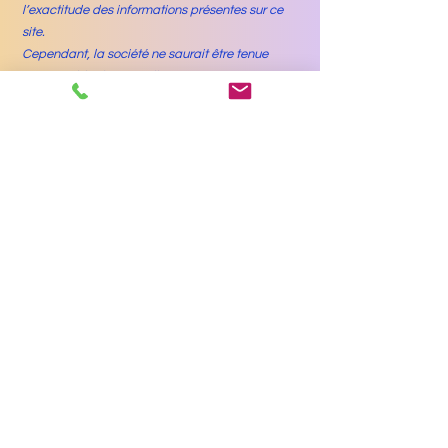
l’exactitude des informations présentes sur ce
site.
Cependant, la société ne saurait être tenue
responsable d’éventuelles erreurs ou
interruptions temporaires.
5. Protection des données
Les données personnelles transmises
(formulaires de contact, demandes de devis)
sont utilisées uniquement pour la gestion des
demandes et ne sont jamais partagées avec
des tiers sans consentement.
SARL Yes Brazil Prod – Paris, France
flavia.yesbrazil@gmail.com
Mentions légales
Termes et conditions